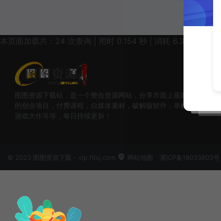
本页面加载共：24 次查询 | 用时 0.154 秒 | 消耗 6.39MB 内存
图图资源下载站，是一个整合资源网站，分享市面上最新
的创业项目，付费课程，自媒体素材，破解版软件，单机
游戏大作等等，每日持续更新！
© 2023 图图资源下载 - vip.f6sj.com
网站地图
冀ICP备19033803号