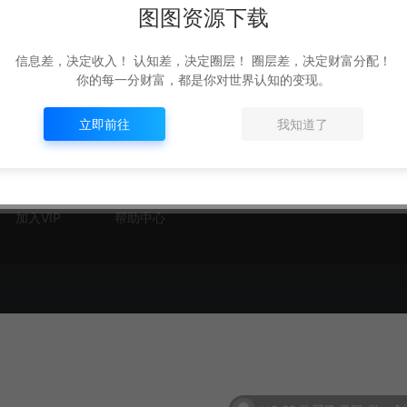
图图资源下载
信息差，决定收入！ 认知差，决定圈层！ 圈层差，决定财富分配！
你的每一分财富，都是你对世界认知的变现。
快捷导航
关于我们
立即前往
我知道了
平台公告
网址提交
关于我们
免责
热门标签
资源存档
售后支持
版权
加入VIP
帮助中心