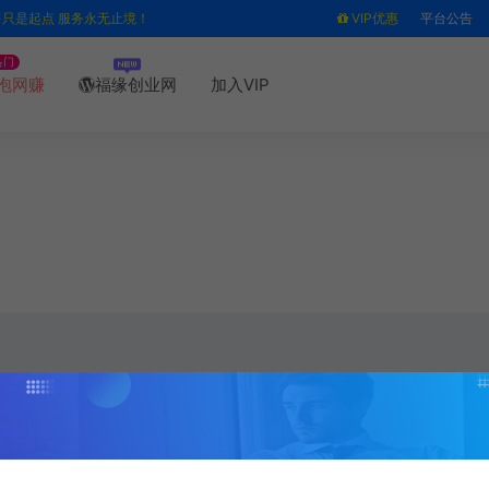
售只是起点 服务永无止境！
VIP优惠
平台公告
热门
泡网赚
福缘创业网
加入VIP
这是一个没有灵魂的标签...