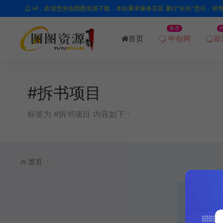
HI，欢迎您光临图图资源下载，本站秉承服务宗旨 履行“站长”责任，销
推荐
首页
中创网
冒
#拆书项目
标签为 #拆书项目 内容如下：
首页