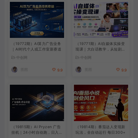
（19772期）AI算力广告业务
（19771期）AI自媒体实操变
｜AI时代个人或工作室新赛道
现课｜大白话教学，从短剧漫
剧到动画制作，零基础也能掌
中创网
中创网
握爆款内容创作与变现全流程
图图
图图
9.9
9.9
（19815期）AI Pryzen 广告
（19814期）番茄达人变现新
挂机｜24小时自动跑，日入3
玩法，全自动运行 每日300+
00-500，新手零门槛