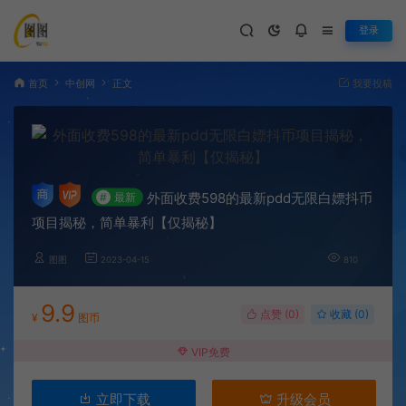
登录
首页
中创网
正文
我要投稿
外面收费598的最新pdd无限白嫖抖币
#
最新
项目揭秘，简单暴利【仅揭秘】
图图
2023-04-15
810
9.9
点赞 (
0
)
收藏 (0)
¥
图币
VIP免费
立即下载
升级会员