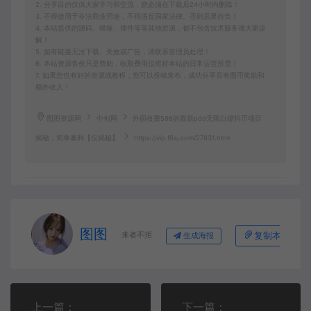
2. 分享目的仅供大家学习和交流，您必须在下载后24小时内删除！
3. 不得使用于非法商业用途，不得违反国家法律。否则后果自负！
4. 本站提供的源码、模板、插件等等其他资源，都不包含技术服务请大家谅
解！
5. 如有链接无法下载、失效或广告，请联系管理员处理！
6. 本站资源售价只是赞助，收取费用仅维持本站的日常运营所需！
7. 如果您也有好的资源或教程，您可以投稿发布，成功分享后有图币奖励和
额外收入！
图图资源网
中创网
外面收费598的最新pdd无限白嫖抖币项目
揭秘，简单暴利【仅揭秘】
https://vip.f6sj.com/27831.html
图图
来者不拒
复制本文链接
生成海报
上一篇：
下一篇：