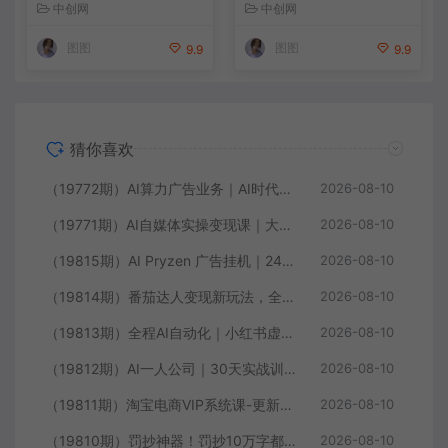
中创网
中创网
图图
图图
9.9
9.9
猜你喜欢
（19772期）AI算力广告业务｜AI时代个人或工作室新赛道
2026-08-10
（19771期）AI自媒体实操变现课｜大白话教学，从短剧漫剧到动画制作，零基础也能掌握爆款内容创作与变现全流程
2026-08-10
（19815期）AI Pryzen 广告挂机｜24小时自动跑，日入300-500，新手零门槛
2026-08-10
（19814期）番茄达人变现新玩法，全自动运行 每日300+
2026-08-10
（19813期）全程AI自动化｜小红书虚拟电商轻资产变现全攻略
2026-08-10
（19812期）AI一人公司｜30天实战训练营；Codex Agent自动参与创作全流程，内容流量变现完整实战教学
2026-08-10
（19811期）淘宝电商VIP系统课-更新8月；自然搜索无界直通车魔方万相台全工具详解，从选词出价到人群逻辑逐一拆解
2026-08-10
（19810期）罚抄神器！罚抄10万字都不在怕了，手写字体模拟生成器，附带新整理背景图和字体，纯本地离线运行
2026-08-10