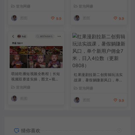
上手，从内容到变现
夜盯盘，轻松实现日入1k【揭
冒泡网赚
冒泡网赚
秘】
图图
图图
9.9
9.9
萌娃吃播短视频全教程｜长短
红果漫剧拉新二创剪辑玩法实
视频双赛道实操，图文+视频
战课，暑假躺賺新风口，单个
零基础保姆式教学，伙伴计
新用户佣金7米，日入4位数
冒泡网赚
冒泡网赚
划-收徒-商单等多种变现方式
（更新0808）
图图
图图
9.9
猜你喜欢