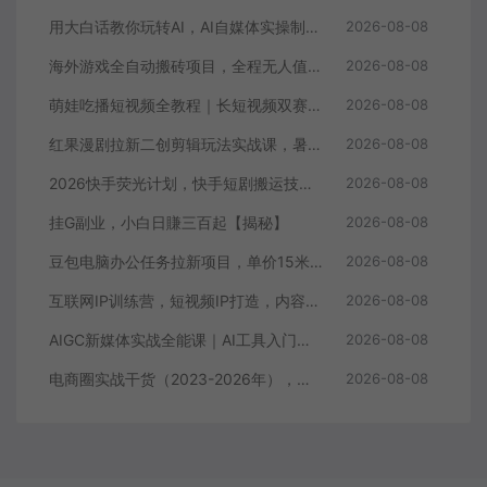
用大白话教你玩转AI，AI自媒体实操制作变现，0基础也能上手，从内容到变现
2026-08-08
海外游戏全自动搬砖项目，全程无人值守自动运行，不用熬夜盯盘，轻松实现日入1k【揭秘】
2026-08-08
萌娃吃播短视频全教程｜长短视频双赛道实操，图文+视频零基础保姆式教学，伙伴计划-收徒-商单等多种变现方式
2026-08-08
红果漫剧拉新二创剪辑玩法实战课，暑假躺賺新风口，单个新用户佣金7米，日入4位数（更新0808）
2026-08-08
2026快手荧光计划，快手短剧搬运技术，条条过原创，新号和老号0粉都可以做，有播放量就能賺到钱
2026-08-08
挂G副业，小白日賺三百起【揭秘】
2026-08-08
豆包电脑办公任务拉新项目，单价15米，最近很多人爆单，收入好几W，转化率超高，达人闭眼冲！（更新0808）
2026-08-08
互联网IP训练营，短视频IP打造，内容创作运营
2026-08-08
AIGC新媒体实战全能课｜AI工具入门、短视频全流程制作、主流绘图软件实操、数字人商业视频落地教程
2026-08-08
电商圈实战干货（2023-2026年），覆盖淘系、拼多多、抖音、小红书等多平台，助力电商人避开坑、提效率、稳盈利（更新08月08日）
2026-08-08