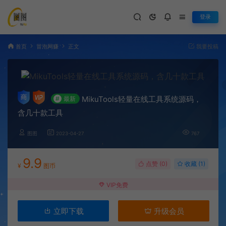
登录
首页
冒泡网赚
正文
我要投稿
MikuTools轻量在线工具系统源码，
#
最新
含几十款工具
图图
2023-04-27
767
9.9
点赞 (
0
)
收藏 (1)
¥
图币
VIP免费
立即下载
升级会员