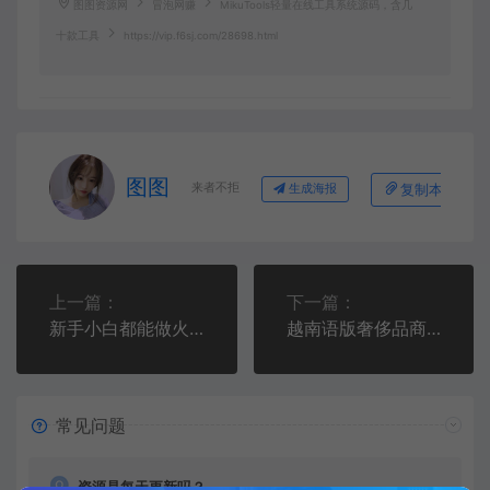
图图资源网
冒泡网赚
MikuTools轻量在线工具系统源码，含几
十款工具
https://vip.f6sj.com/28698.html
图图
来者不拒
复制本文链接
生成海报
上一篇：
下一篇：
新手小白都能做火的，3大小红书赛道，精准定位事半功倍！
越南语版奢侈品商城系统源码/积分商城系统源码带拼团秒杀回收/可二开【源码+教程】
常见问题
资源是每天更新吗？