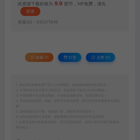
9.9
此资源下载价格为
图币，VIP免费，请先
登录
客服QQ：630371849
收藏 (1)
打赏
点赞 (
0
)
1. 本站所有资源来源于用户上传和网络，如有侵权请邮件联系站长！
2. 分享目的仅供大家学习和交流，您必须在下载后24小时内删除！
3. 不得使用于非法商业用途，不得违反国家法律。否则后果自负！
4. 本站提供的源码、模板、插件等等其他资源，都不包含技术服务请大家谅
解！
5. 如有链接无法下载、失效或广告，请联系管理员处理！
6. 本站资源售价只是赞助，收取费用仅维持本站的日常运营所需！
7. 如果您也有好的资源或教程，您可以投稿发布，成功分享后有图币奖励和
额外收入！