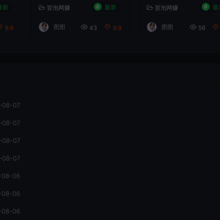
配
低出高投产（20节）
天卖了2.4w+份，月
#
#
最新
最新
最
冒泡网赚
冒泡网赚
ep
手1w+
图图
图图
9.9
43
9.9
56
-08-07
-08-07
-08-07
-08-07
-08-06
-08-06
-08-06