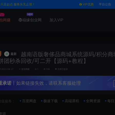
售只是起点 服务永无止境！
VIP优惠
平台公告
热门
泡网赚
福缘创业网
加入VIP
越南语版奢侈品商城系统源码/积分商
#
最新
拼团秒杀回收/可二开【源码+教程】
2023-04-27
冒泡网赚
1
706
百度已收录
重承诺
丨如果链接失效，请联系客服处理
百度网盘
极速下载
高端课程
全网资源
每日
增值服务：
资源