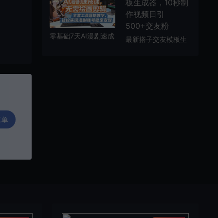
贴，只需简单回答问
题，每月稳入5k【揭
秘】
零基础7天AI漫剧速成
最新搭子交友模板生
课，无需绘画剪辑，
成器，10秒制作视频
全套工具落地教学，
日引500+交友粉
轻松实现漫剧账号稳
定变现
工单