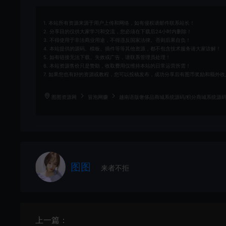
1. 本站所有资源来源于用户上传和网络，如有侵权请邮件联系站长！
2. 分享目的仅供大家学习和交流，您必须在下载后24小时内删除！
3. 不得使用于非法商业用途，不得违反国家法律。否则后果自负！
4. 本站提供的源码、模板、插件等等其他资源，都不包含技术服务请大家谅解！
5. 如有链接无法下载、失效或广告，请联系管理员处理！
6. 本站资源售价只是赞助，收取费用仅维持本站的日常运营所需！
7. 如果您也有好的资源或教程，您可以投稿发布，成功分享后有图币奖励和额外收
图图资源网
冒泡网赚
越南语版奢侈品商城系统源码/积分商城系统源码
图图
来者不拒
上一篇：