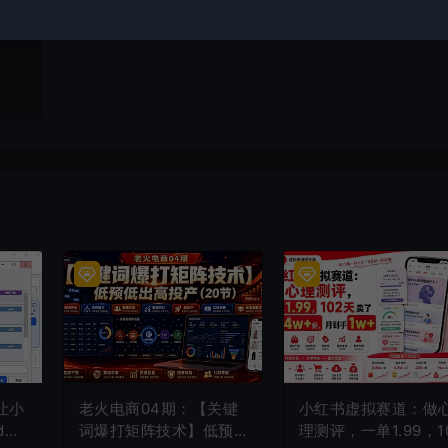
让小
老火电商04期：【关键
小红书虚拟赛道：做
do
词爆打矩阵技术】低预
理测评，一单1.99，1