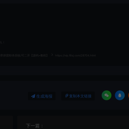
入！
带拼团秒杀回收/可二开【源码+教程】
https://vip.f6sj.com/28704.html
生成海报
复制本文链接
下一篇：