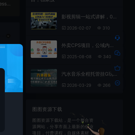
外面收费500多开心版zibll子比主题v6.4.1 WordPress主题（搭建设备需求：电脑+服务器+域名）
影视剪辑一站式讲解，0基础入门到精通，全流程实操
2026-02-07
310
外卖CPS项目，公域内容变现，零基础可上手，无需囤货、不用发货、不必露脸、纯佣变现
2025-08-08
340
接
汽水音乐全程托管挂G玩法，利用小号循环播放自己的原创音乐，保底日入5张+【揭秘】
2026-03-29
266
图图资源下载
图图资源下载站，是一个整合资
源网站，分享市面上最新的创业
项目，付费课程，自媒体素材，