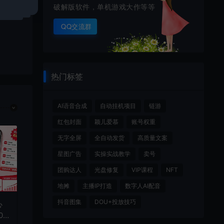
破解版软件，单机游戏大作等等
QQ交流群
热门标签
AI语音合成
自动挂机项目
链游
红包封面
颖儿爱慕
账号权重
无字全屏
全自动发货
高质量文案
星图广告
实操实战教学
卖号
团购达人
光盘修复
VIP课程
NFT
地摊
主播IP打造
数字人AI配音
抖音图集
DOU+投放技巧
心
02