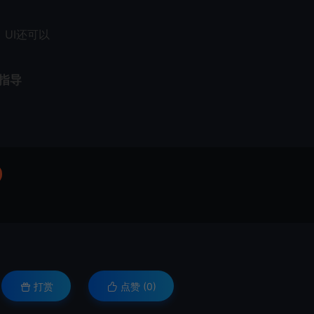
UI还可以
指导
打赏
点赞 (
0
)