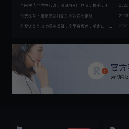
全网主流广告投放课，腾讯ADQ / 抖音 / 快手 / B 站实操教学，手把手教投手赚钱变现，全套变现拆解稳定出单
2026
付费文章：相亲筛选对象的高效实用策略
2026
外卖浏览全自动掘金项目，全平台覆盖，单窗口一天30+，可批量矩阵做，轻松日入500+【揭秘】
2026
官方
为您解决烦