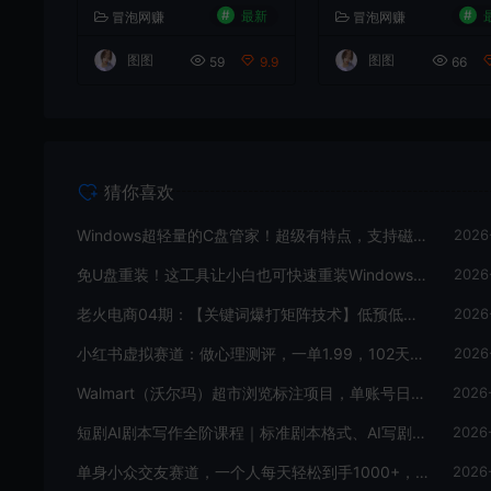
持磁盘分析及清理提
ws，支持无人值守
#
#
最新
冒泡网赚
冒泡网赚
醒，2M大小体积，完全
置，数据无忧CmzPr
免费C盘管家
_Rev2
图图
图图
59
9.9
66
猜你喜欢
Windows超轻量的C盘管家！超级有特点，支持磁盘分析及清理提醒，2M大小体积，完全免费C盘管家
2026
免U盘重装！这工具让小白也可快速重装Windows，支持无人值守配置，数据无忧CmzPrep_Rev2
2026
老火电商04期：【关键词爆打矩阵技术】低预低出高投产（20节）
2026
小红书虚拟赛道：做心理测评，一单1.99，102天卖了2.4w+份，月到手1w+
2026
Walmart（沃尔玛）超市浏览标注项目，单账号日收益20+单电脑日收益可达800+带分佣机制【揭秘】
2026
短剧AI剧本写作全阶课程｜标准剧本格式、AI写剧指令、投稿过稿技巧、网文改编、主线剧情把控、审稿避坑全套实操教学
2026
单身小众交友赛道，一个人每天轻松到手1000+，落地快、见效稳【揭秘】
2026