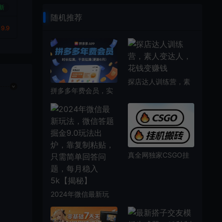
到
新
随机推荐
9.9
探店达人训练营，素
拼多多年费会员，实
人变达人，花钱变赚
经验分享操，时长拉
钱
满，干货拉满(更新26
年4月03日)
真全网独家CSGO挂
G，最新玩法,单日捡
漏1K+，不用电脑，
不用打游戏【揭秘】
2024年微信最新玩
法，微信答题掘金9.0
玩法出炉，靠复制粘