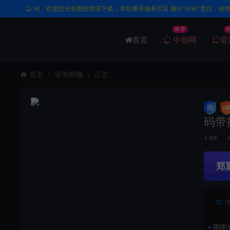
HI，欢迎您光临图图资源下载，本站秉承服务宗旨 履行“站长”责任，销
推荐
首页
中创网
冒
首页
冒泡网赚
正文
码带
图图
郑
图图