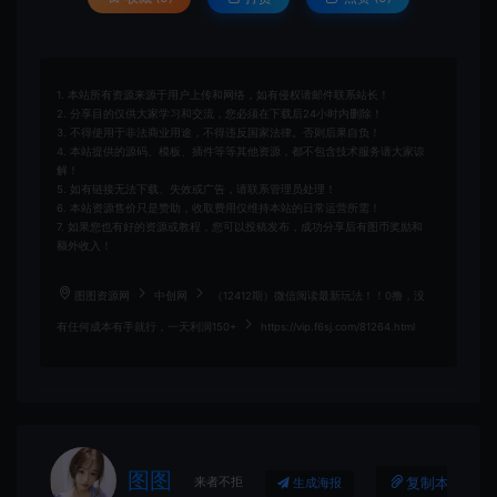
1. 本站所有资源来源于用户上传和网络，如有侵权请邮件联系站长！
2. 分享目的仅供大家学习和交流，您必须在下载后24小时内删除！
3. 不得使用于非法商业用途，不得违反国家法律。否则后果自负！
4. 本站提供的源码、模板、插件等等其他资源，都不包含技术服务请大家谅
解！
5. 如有链接无法下载、失效或广告，请联系管理员处理！
6. 本站资源售价只是赞助，收取费用仅维持本站的日常运营所需！
7. 如果您也有好的资源或教程，您可以投稿发布，成功分享后有图币奖励和
额外收入！
图图资源网
中创网
（12412期）微信阅读最新玩法！！0撸，没
有任何成本有手就行，一天利润150+
https://vip.f6sj.com/81264.html
图图
来者不拒
复制本文链接
生成海报