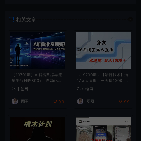
相关文章
（19791期）AI智能数据与流
（19790期）【最新技术】淘
量平台日收300+｜自动化流
宝无人直播，一天搞1000+，
量变现新项目
独家技术，无违规封号，可矩
中创网
中创网
阵开播，长期稳定
图图
图图
9.9
9.9