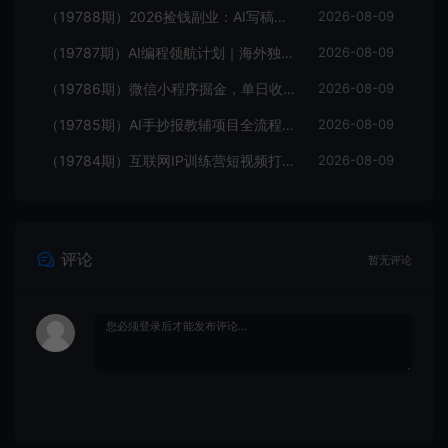
（19788期）2026捡钱副业：AI写稿一单5张，免费派单群，0门槛直接干
2026-08-09
（19787期）AI编程领航计划｜海外独立站实战｜多Agent一键建站｜站点开发测试｜冷启动引流｜数据复盘｜出海变现完整教程
2026-08-09
（19786期）微信小程序掘金，单日收益稳定300+，四种收入来源，真正的靠谱可落地项目
2026-08-09
（19785期）AI手抄报教辅项目全流程：对标拆解×封面制作×AI原创内容×多平台发布×私域引流×网盘变现
2026-08-09
（19784期）互联网IP训练营短视频打造课；先忘掉错误认知，解析百亿曝光真相，重新树立内容创作方向感与收入模型认知
2026-08-09
评论
暂无评论