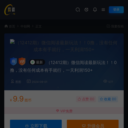
登录
首页
中创网
正文
我要投稿
（12412期）微信阅读最新玩法！！0
#
最新
撸，没有任何成本有手就行，一天利润150+
图图
2024-09-01
577
9.9
点赞 (
0
)
收藏 (0)
¥
图币
VIP免费
立即下载
升级会员