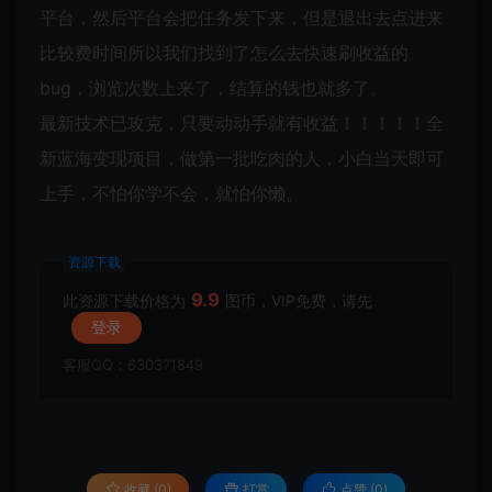
平台，然后平台会把任务发下来，但是退出去点进来
比较费时间所以我们找到了怎么去快速刷收益的
bug，浏览次数上来了，结算的钱也就多了。
最新技术已攻克，只要动动手就有收益！！！！！全
新蓝海变现项目，做第一批吃肉的人，小白当天即可
上手，不怕你学不会，就怕你懒。
资源下载
9.9
此资源下载价格为
图币，VIP免费，请先
登录
客服QQ：630371849
收藏 (0)
打赏
点赞 (
0
)