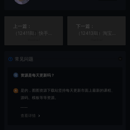
上一篇：
下一篇：
（12411期）快手磁力巨星自撸掘金3.0，长久项目，日入500+个人可批量操作轻松月入过万
（12413期）淘宝平台短视频新蓝海暴力撸金，无脑搬运，两分钟一个视频 新手日入大几百
常见问题
资源是每天更新吗？
是的，图图资源下载站坚持每天更新市面上最新的课程、
源码、模板等等资源。
查看详情