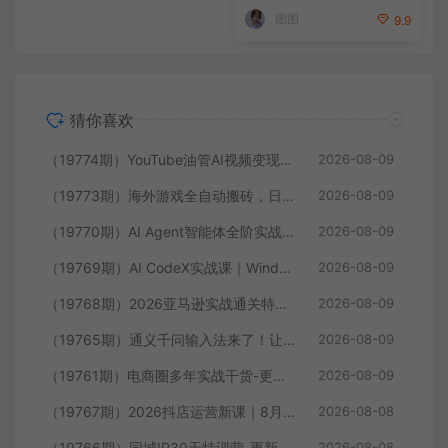
AI项目落地全教程
图图
9.9
猜你喜欢
（19774期）YouTube油管AI视频变现教程-更新：账号搭建×AI成片×去重限流解决方案×YPP变现×AI真人生成×人物一致性
2026-08-09
（19773期）海外游戏全自动搬砖，日入1000+，全天无人值守，绿色稳定！
2026-08-09
（19770期）AI Agent智能体全阶实战课；从原理到实操全程手把手，无需编程基础也能搭建自动运行的智能体
2026-08-09
（19769期）AI CodeX实战课｜Windows/Mac 本地部署｜API 对接调通｜Skill 自制｜漫剧剪辑｜网站 VR 项目｜AI项目落地全教程
2026-08-09
（19768期）2026亚马逊实战通关特训营-2026更新，多维选品+渐进式打法+AI应用，从0到1打造盈利店铺
2026-08-09
（19765期）通义千问输入法来了！让文字输入变得如此简单，最快 300 字/分，AI 自动润色，说话秒变工整文字
2026-08-09
（19761期）电商圈多年实战干货-更新2026：多位资深师兄实战干货/覆盖全域平台，中小卖家可复制的盈利指南
2026-08-09
（19767期）2026抖店运营新课｜8月更新｜不动销起店+商品卡爆发｜达人玩法+店群批量复制｜轻松玩转抖音小店全域流量
2026-08-08
（19766期）同城IP30天特训营-更新｜拍摄剪辑+脚本文案+引流成交，打爆本地流量提升门店业绩实操教学
2026-08-08