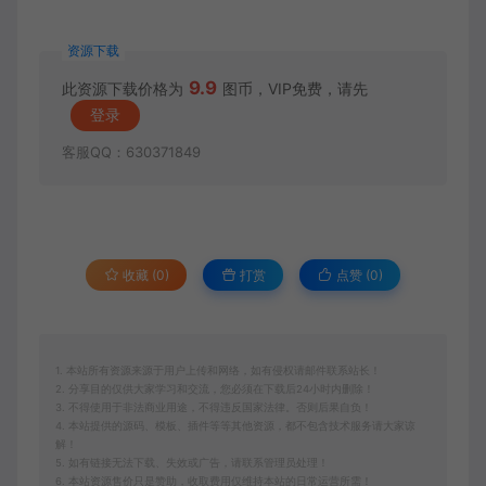
资源下载
9.9
此资源下载价格为
图币，VIP免费，请先
登录
客服QQ：630371849
收藏 (0)
打赏
点赞 (
0
)
1. 本站所有资源来源于用户上传和网络，如有侵权请邮件联系站长！
2. 分享目的仅供大家学习和交流，您必须在下载后24小时内删除！
3. 不得使用于非法商业用途，不得违反国家法律。否则后果自负！
4. 本站提供的源码、模板、插件等等其他资源，都不包含技术服务请大家谅
解！
5. 如有链接无法下载、失效或广告，请联系管理员处理！
6. 本站资源售价只是赞助，收取费用仅维持本站的日常运营所需！