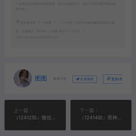
7. 如果您也有好的资源或教程，您可以投稿发布，成功分享后有图币奖励和
额外收入！
图图资源网
中创网
（12413期）淘宝平台短视频新蓝海暴力撸
金，无脑搬运，两分钟一个视频 新手日入大几百
https://vip.f6sj.com/81266.html
图图
来者不拒
复制本文链接
生成海报
上一篇：
下一篇：
（12412期）微信阅读最新玩法！！0撸，没有任何成本有手就行，一天利润150+
（12414期）黑神话悟空爆火，已经有人利用这波流量变现几十万，普通人也可用AI蹭上…