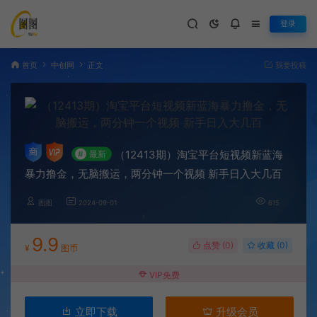
登录
首页
中创网
正文
我要投稿
（12413期）淘宝平台短视频新蓝海
#
最新
暴力撸金，无脑搬运，两分钟一个视频 新手日入大几百
图图
2024-09-01
615
9.9
点赞 (
0
)
收藏 (0)
¥
图币
VIP免费
立即下载
升级会员