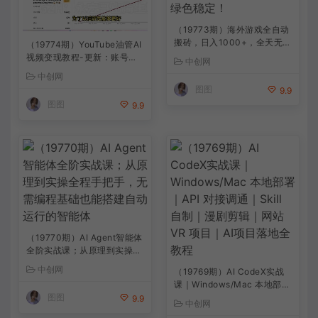
（19773期）海外游戏全自动
搬砖，日入1000+，全天无人
（19774期）YouTube油管AI
值守，绿色稳定！
视频变现教程-更新：账号搭
中创网
建×AI成片×去重限流解决方
中创网
案×YPP变现×AI真人生成×人
图图
9.9
物一致性
图图
9.9
（19770期）AI Agent智能体
全阶实战课；从原理到实操全
程手把手，无需编程基础也能
中创网
（19769期）AI CodeX实战
搭建自动运行的智能体
课｜Windows/Mac 本地部署
图图
｜API 对接调通｜Skill 自制
9.9
中创网
｜漫剧剪辑｜网站 VR 项目｜