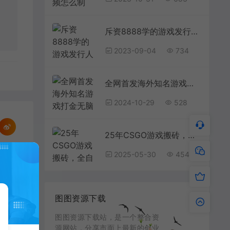
斥资8888学的游戏发行人最新偏门玩法，单作品收益3000+，新手很容易上手
2023-09-04
734
全网首发海外知名游戏打金无脑搬砖单机收益500+ 即做！即赚！当天见收益！
2024-10-29
528
25年CSGO游戏搬砖，全自动挂机，不需要玩游戏，手机操作日入300+。(不是汇率搬砖)
2025-05-30
454
企业新营销获客18招短视频+直播+私域全网营销新思维，营销新模式，传统企业转型必学
图图资源下载
图图资源下载站，是一个整合资
源网站，分享市面上最新的创业