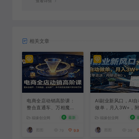
查看详情
相关文章
电商全店动销高阶课：
AI副业新风口，AI自
整合直通车、万相魔
做单，月入3W+，
盒、全站推广，系统化
单资源
#
#
最新
福缘创业网
福缘创业网
搭建店铺长效动销方案
图图
图图
79
9.9
39