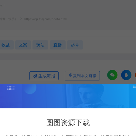
入！
抖音，快手）
https://vip.f6sj.com/27734.html
收益
文案
玩法
直播
起号
生成海报
复制本文链接
下一篇：
进阶培训：找到真正/有趣的自己，助你成为百万达人
图图资源下载