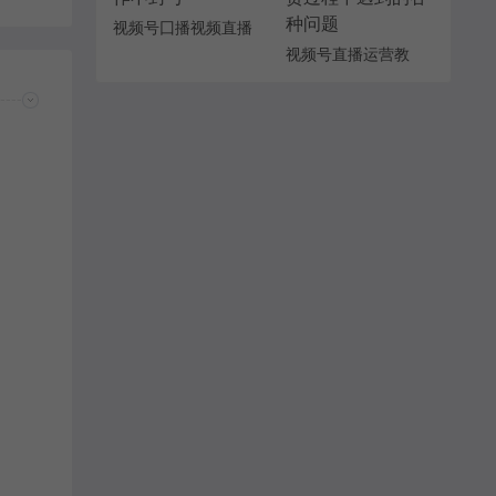
视频号囗播视频直播
玩法，单日收入
视频号直播运营教
5000+，批量操作不
学：直播流量的底层
封号
逻辑，直播卖货过程
中遇到的各种问题