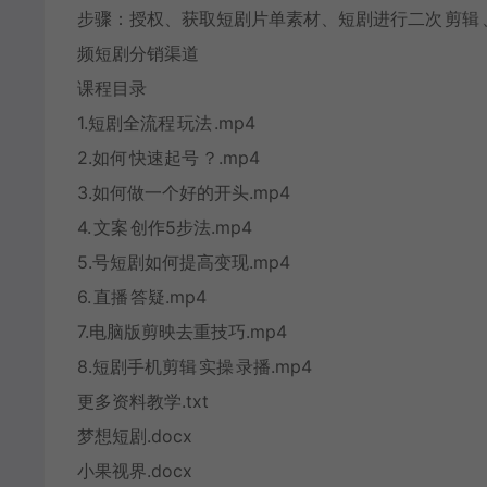
步骤：授权、获取短剧片单素材、短剧进行二次
剪辑
频短剧分销渠道
课程目录
1.短剧全流程
玩法
.mp4
2.如何
快速起号
？.mp4
3.如何做一个好的开头.mp4
4.
文案
创作5步法.mp4
5.号短剧如何提高变现.mp4
6.
直播
答疑.mp4
7.电脑版剪映去重技巧.mp4
8.短剧手机剪辑
实操
录播.mp4
更多资料教学.txt
梦想短剧.docx
小果视界.docx