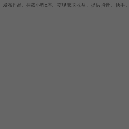
、发布作品、挂载小程c序、
变现
获取
收益
。提供
抖音
、
快手