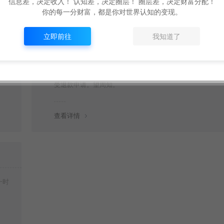
信息差，决定收入！ 认知差，决定圈层！ 圈层差，决定财富分配！
你的每一分财富，都是你对世界认知的变现。
立即前往
我知道了
购买后可以退款吗？
源
由于下载服务的特殊性，一旦您购买使用了下载服务，就不
受退款申请。望周知。
查看详情
一时