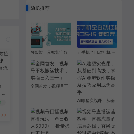
随机推荐
AI智能工具赋能自媒
云手机全自动挂机 三
体，内容创作与电商
种模式玩法 日入
运营，全链路实战教
500+
学
全网首发：视频号平
方
板搬运技术，实操日
，
入三千＋
抢
AI雕塑实战课，从基
新
础到高级，掌握AI雕
塑软件实操及技巧应
9.9
用成为高手