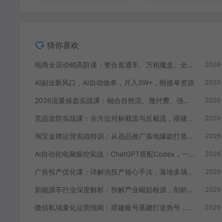
猜你喜欢
电商全店动销高阶课：整合直通车、万相魔盒、全站推广，系统化搭建店铺长效动销方案
2026
AI副业新风口，AI自动做单，月入3W+，附接单资源
2026
2026流量操盘实战课：融合自然流、微付费、强付费，搭建稳定长效的带货流量体系
2026
竞品攻防实战课：全方位对标截流与反截流，搭建360度监控体系抢占平台流量
2026
淘宝金牌运营实战特训：从选品推广落地爆款打造，店铺运营全链路拆解
2026
AI自动化电脑操控实战：ChatGPT搭配Codex，一键指令远程自动操控电脑完成工作
2026
广告投产优化课：详解洗投产核心手法，落地多场景投放提效增收方案
2026
新能源车行业深度解析：拆解产业崛起根源，剖析行业内卷与海外贸易争端现状
2026
微信私域量化运营指南：搭建账号基建打造热号，脱敏风控规避运营各类高危风险
2026