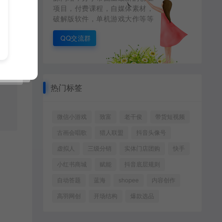
项目，付费课程，自媒体素材，
破解版软件，单机游戏大作等等
QQ交流群
接
热门标签
微信小游戏
致富
老干俊
带货短视频
古画会唱歌
猎人联盟
抖音头像号
虚拟人
三级分销
实体门店团购
快手
小红书商城
赋能
抖音底层规则
自动答题
蓝海
shopee
内容创作
高羽网创
开场结构
爆款选品