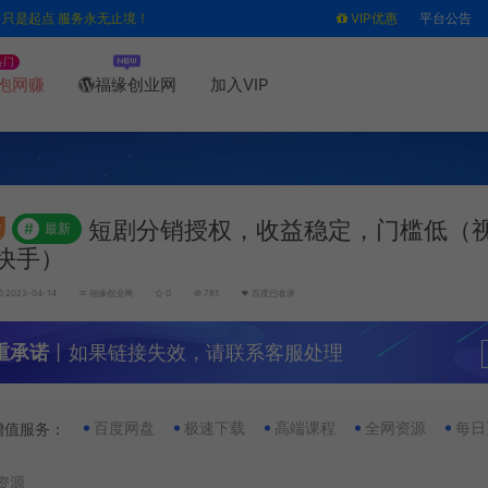
售只是起点 服务永无止境！
VIP优惠
平台公告
热门
泡网赚
福缘创业网
加入VIP
短剧分销授权，收益稳定，门槛低（
#
最新
快手）
2023-04-14
福缘创业网
0
781
百度已收录
重承诺
丨如果链接失效，请联系客服处理
百度网盘
极速下载
高端课程
全网资源
每日
增值服务：
资源