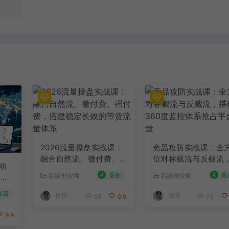
2026流量操盘实战课：
竞品攻防实战课：全
融合自然流、微付费、
位对标截流与反截流
动
强付费，搭建稳定长效
搭建360度监控体系
#
#
最新
最
福缘创业网
福缘创业网
附接
的带货流量体系
占平台流量
最新
图图
图图
58
9.9
73
9.9