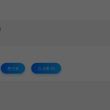
打赏
点赞 (
0
)