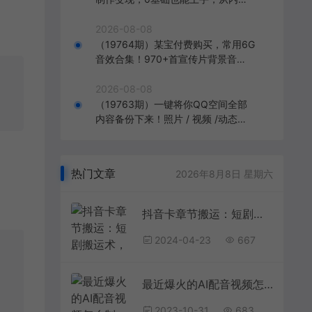
到变现
2026-08-08
（19764期）某宝付费购买，常用6G
音效合集！970+首宣传片背景音
乐，无版权可商用大气素材，分类清
晰，高质量内容
2026-08-08
（19763期）一键将你QQ空间全部
内容备份下来！照片 / 视频 /动态信
息全存本地，Github最新开源项目 Q
zoneArchive
热门文章
2026年8月8日 星期六
抖音卡章节搬运：短剧搬运术，百分百过抖，一比一搬运，只能安卓
2024-04-23
667
最近爆火的AI配音视频怎么制作？五分钟教会你！
2023-10-31
683