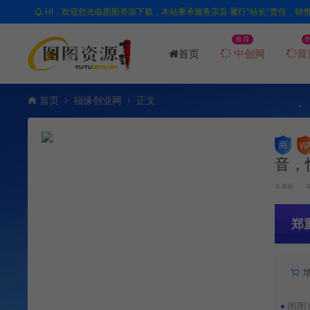
HI，欢迎您光临图图资源下载，本站秉承服务宗旨 履行“站长”责任，销
推荐
首页
中创网
冒
首页
福缘创业网
正文
音，
图图
郑
图图