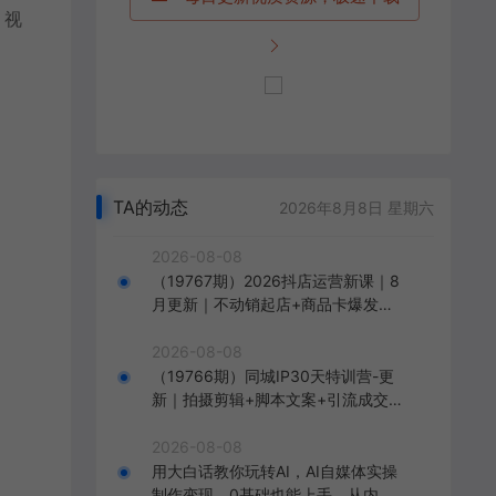
、视
TA的动态
2026年8月8日 星期六
2026-08-08
（19767期）2026抖店运营新课｜8
月更新｜不动销起店+商品卡爆发｜
达人玩法+店群批量复制｜轻松玩转
抖音小店全域流量
2026-08-08
（19766期）同城IP30天特训营-更
新｜拍摄剪辑+脚本文案+引流成交，
打爆本地流量提升门店业绩实操教学
2026-08-08
用大白话教你玩转AI，AI自媒体实操
制作变现，0基础也能上手，从内容